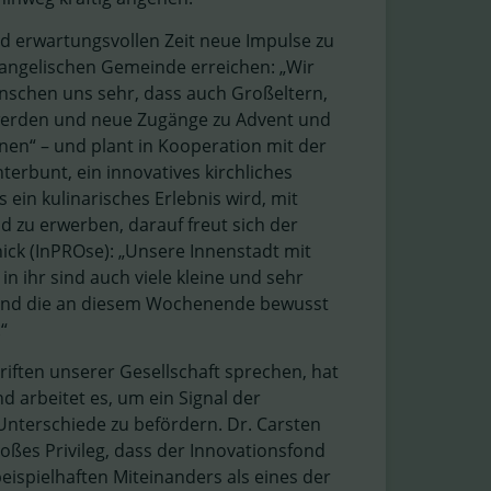
nd erwartungsvollen Zeit neue Impulse zu
evangelischen Gemeinde erreichen: „Wir
ünschen uns sehr, dass auch Großeltern,
 werden und neue Zugänge zu Advent und
nen“ – und plant in Kooperation mit der
rbunt, ein innovatives kirchliches
ein kulinarisches Erlebnis wird, mit
d zu erwerben, darauf freut sich der
ick (InPROse): „Unsere Innenstadt mit
n ihr sind auch viele kleine und sehr
nd und die an diesem Wochenende bewusst
“
riften unserer Gesellschaft sprechen, hat
 arbeitet es, um ein Signal der
nterschiede zu befördern. Dr. Carsten
 großes Privileg, dass der Innovationsfond
eispielhaften Miteinanders als eines der