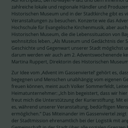
Auf Kirchplatz, Bernd-Mayer-Platz und dem Innenhof 
zahlreiche lokale und regionale Händler und Produz
Historischen Museum und in der Stadtkirche gibt es v
Veranstaltungen zu besuchen. Konzerte wie das Adve
Hochschule für Evangelische Kirchenmusik, aber auch
Historischen Museum, die die Lebenssituation von Bay
wohnsitzlos leben. „Als Museum und Gedächtnis der St
Geschichte und Gegenwart unserer Stadt möglichst u
darum werden wir auch am 2. Adventswochenende kein
Martina Ruppert, Direktorin des Historischen Museum
Zur Idee vom ‚Advent im Gassenviertel‘ gehört es, das
begegnen und Menschen unabhängig vom eigenen Geld
freuen können, meint auch Volker Sommerfeldt, Leite
Heimatunternehmer: „Ich bin begeistert, dass wir hier
freut mich die Unterstützung der Kurierstiftung. Mit 
es, während unserer Veranstaltung, bedürftigen Mensc
ermöglichen.“ Das Miteinander im Gassenviertel zeigt
der Stadtmission ehrenamtlich bei der Logistik mit a
Gemeinschaft in der Stadt über alle sozialen Grenzen 