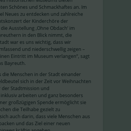
des Historischen Museums bieten
enten Schönes und Schmackhaftes an. Im
iel Neues zu entdecken und zahlreiche
ntskonzert der Kinderchöre der
 die Ausstellung ‚Ohne Obdach‘ im
reuthern in den Blick nimmt, die
adt war es uns wichtig, dass wir
mfassend und niederschwellig zeigen –
en Eintritt im Museum verlangen“, sagt
s Bayreuth.
s die Menschen in der Stadt einander
beutel sich in der Zeit vor Weihnachten
r der Stadtmission und
 inklusiv arbeiten und ganz besonders
einer großzügigen Spende ermöglicht sie
hen die Teilhabe gezielt zu
 sich auch darin, dass viele Menschen aus
npacken und das Ziel einer neuen
hinweg kräftig angehen.