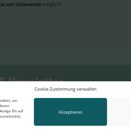
ar am Seitenende
möglich!
T-Newsletter
Cookie-Zustimmung verwalten
ufenden!
Cookies, um
diesen
Bestellen
eutige IDs auf
Akzeptieren
zurückziehst,