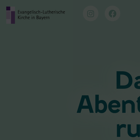
D
Aben
ru