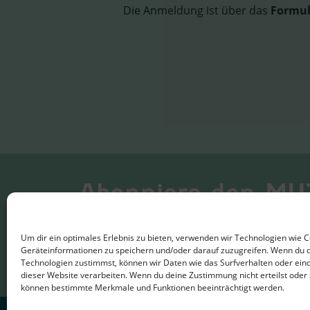
Die Anmeldung ist über das
Formul
Abonniere den MU
und bleibe auf dem La
Um dir ein optimales Erlebnis zu bieten, verwenden wir Technologien wie 
Geräteinformationen zu speichern und/oder darauf zuzugreifen. Wenn du 
Technologien zustimmst, können wir Daten wie das Surfverhalten oder eind
dieser Website verarbeiten. Wenn du deine Zustimmung nicht erteilst oder 
können bestimmte Merkmale und Funktionen beeinträchtigt werden.